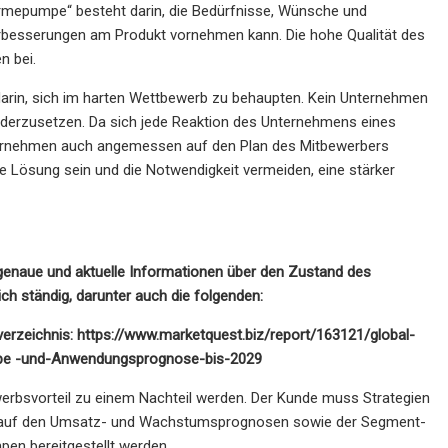
rmepumpe“ besteht darin, die Bedürfnisse, Wünsche und
rbesserungen am Produkt vornehmen kann. Die hohe Qualität des
n bei.
arin, sich im harten Wettbewerb zu behaupten. Kein Unternehmen
derzusetzen. Da sich jede Reaktion des Unternehmens eines
ernehmen auch angemessen auf den Plan des Mitbewerbers
e Lösung sein und die Notwendigkeit vermeiden, eine stärker
genaue und aktuelle Informationen über den Zustand des
h ständig, darunter auch die folgenden:
nverzeichnis: https://www.marketquest.biz/report/163121/global-
ype -und-Anwendungsprognose-bis-2029
rbsvorteil zu einem Nachteil werden. Der Kunde muss Strategien
rend auf den Umsatz- und Wachstumsprognosen sowie der Segment-
en bereitgestellt werden.