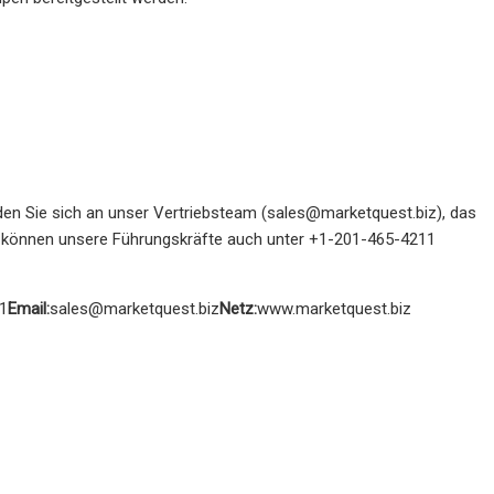
en Sie sich an unser Vertriebsteam (
sales@marketquest.biz
), das
Sie können unsere Führungskräfte auch unter +1-201-465-4211
1
Email:
sales@marketquest.biz
Netz:
www.marketquest.biz