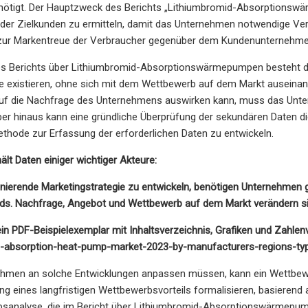
enötigt. Der Hauptzweck des Berichts „Lithiumbromid-Absorptionswä
der Zielkunden zu ermitteln, damit das Unternehmen notwendige Ve
 zur Markentreue der Verbraucher gegenüber dem Kundenunternehme
des Berichts über Lithiumbromid-Absorptionswärmepumpen besteht d
e existieren, ohne sich mit dem Wettbewerb auf dem Markt auseinan
uf die Nachfrage des Unternehmens auswirken kann, muss das Unt
ber hinaus kann eine gründliche Überprüfung der sekundären Daten di
ethode zur Erfassung der erforderlichen Daten zu entwickeln.
ält Daten einiger wichtiger Akteure:
onierende Marketingstrategie zu entwickeln, benötigen Unternehmen 
ds. Nachfrage, Angebot und Wettbewerb auf dem Markt verändern sic
ein PDF-Beispielexemplar mit Inhaltsverzeichnis, Grafiken und Zahle
e-absorption-heat-pump-market-2023-by-manufacturers-regions-t
ehmen an solche Entwicklungen anpassen müssen, kann ein Wettbewe
ung eines langfristigen Wettbewerbsvorteils formalisieren, basie
sanalyse, die im Bericht über Lithiumbromid-Absorptionswärmepump