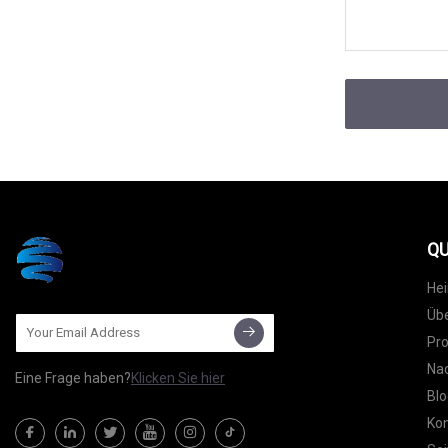
QU
He
Übe
Pr
Nac
Eine Frage haben?
Klicken Sie hier
Blo
Kon