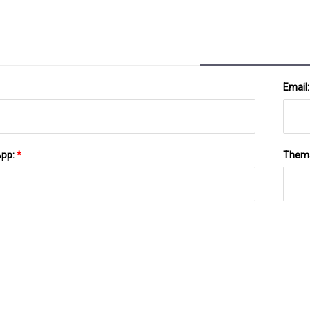
Email
App:
*
Them