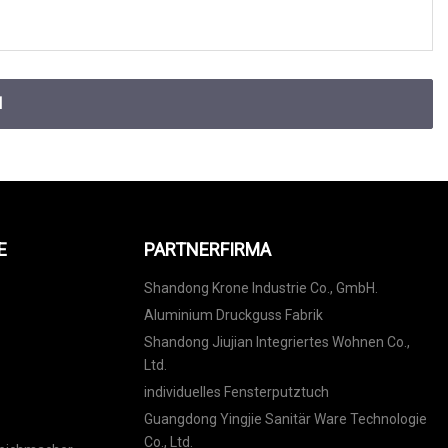
N
E
PARTNERFIRMA
Shandong Krone Industrie Co., GmbH.
Aluminium Druckguss Fabrik
Shandong Jiujian Integriertes Wohnen Co.,
Ltd.
individuelles Fensterputztuch
Guangdong Yingjie Sanitär Ware Technologie
Co., Ltd.