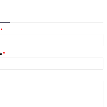
:
*
a:
*