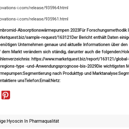
novations-i.com/release/935964.html
novations-i.com/release/935961.html
hiumbromid-Absorptionswärmepumpen 2023
Für Forschungsmethodik la
rketquest.biz/sample-request/163121
Der Bericht enthält Daten einig
 benötigen Unternehmen genaue und aktuelle Informationen über de
dem Markt verändern sich ständig, darunter auch die folgenden:
Hol
ahlenverzeichnis: https://www.marketquest.biz/report/163121/globa
-regions-type -und-Anwendungsprognose-bis-2029
Die wichtigsten 
rmepumpen:
Segmentierung nach Produkttyp und Marktanalyse:
Segme
ntaktiere uns
Telefon:
Email:
Netz:
ige:
Hyoscin In Pharmaqualität