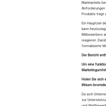
Marktanteils b
Anforderungen 
Produkts trägt
Ein Hauptziel 
kann heutzutag
Mitbewerbers a
reagieren. Darü
formalisierte M
Der Bericht enth
Um eine funkti
Marketingumfel
Holen Sie sich 
lithium-bromid
Da sich Untern
zur Unterstütz
und Wettbewerb