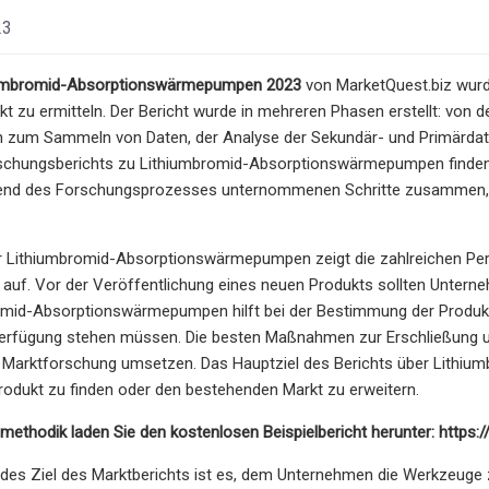
23
hiumbromid-Absorptionswärmepumpen 2023
von MarketQuest.biz wurde
t zu ermitteln. Der Bericht wurde in mehreren Phasen erstellt: von 
in zum Sammeln von Daten, der Analyse der Sekundär- und Primärdat
schungsberichts zu Lithiumbromid-Absorptionswärmepumpen finden
rend des Forschungsprozesses unternommenen Schritte zusammen, e
er Lithiumbromid-Absorptionswärmepumpen zeigt die zahlreichen Per
auf. Vor der Veröffentlichung eines neuen Produkts sollten Unterneh
omid-Absorptionswärmepumpen hilft bei der Bestimmung der Produkte
 Verfügung stehen müssen. Die besten Maßnahmen zur Erschließung un
arktforschung umsetzen. Das Hauptziel des Berichts über Lithiu
rodukt zu finden oder den bestehenden Markt zu erweitern.
methodik laden Sie den kostenlosen Beispielbericht herunter: http
des Ziel des Marktberichts ist es, dem Unternehmen die Werkzeuge z