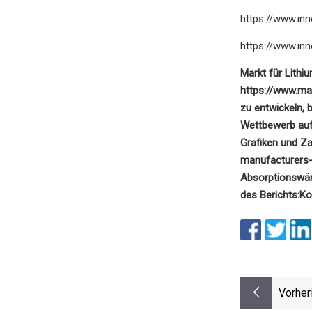
https://www.in
https://www.in
Markt für Lit
https://www.ma
zu entwickeln,
Wettbewerb auf 
Grafiken und Z
manufacturers
Absorptionswä
des Berichts:
Ko
Vorher