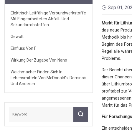
Sep 01, 20
Elektrisch Leitfähige Verbundwerkstoffe
Mit Eingearbeiteten Abfall- Und
Markt für Lit
Sekundärrohstoffen
das neue Produk
Gewalt
Methodik bis h
Beginn des For
Einfluss Von Γ
Regel alle wäh
Problems.
Wirkung Der Zugabe Von Nano
Der Bericht üb
Weichmacher Finden Sich In
dieser Chancen 
Lebensmitteln Von McDonald's, Domino's
Und Anderen
über Lithiumbr
profitabel zur
angemessenen M
Markt für das P
Für Forschungs
Ein entscheiden