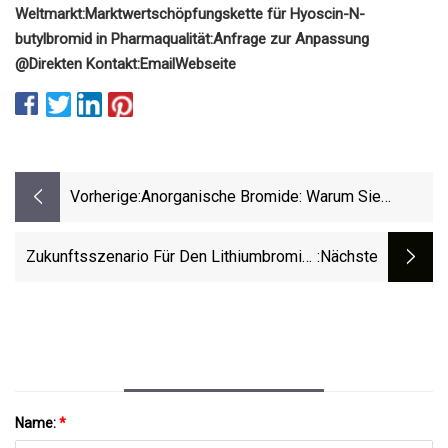
Weltmarkt:
Marktwertschöpfungskette für Hyoscin-N-
butylbromid in Pharmaqualität:
Anfrage zur Anpassung
@
Direkten Kontakt:
Email
Webseite
Vorherige:
Anorganische Bromide: Warum Sie
Wichtig Sind Und Was Auf Dem Spiel
Steht
Zukunftsszenario Für Den Lithiumbromid-
:nächste
Absorptionswärmepumpenmarkt 2023
Name:
*