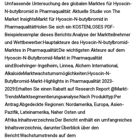
Umfassende Untersuchung des globalen Marktes für Hyoscin-
N-butylbromid in Pharmaqualität: Aktuelle Studie von The
Market Insights
Markt für Hyoscin-N-butylbromid in
Pharmaqualität
Holen Sie sich ein KOSTENLOSES PDF-
Beispielexemplar dieses Berichts:
Analyse der Marktteilnehmer
und Wettbewerber:
Hauptakteure des Hyoscin-N-butylbromid-
Marktes in Pharmaqualität:
Die wichtigsten Akteure auf dem
Hyoscin-N-Butylbromid-Markt in Pharmaqualität
sind:
Boehringer-Ingelheim, Linnea, Alchem ​​International,
Alkaloide
Marktwachstumsmöglichkeiten:
Hyoscin-N-
Butylbromid-Markt-Highlights in Pharmaqualität 2023-
2029:
Erhalten Sie einen Rabatt auf Research Report @
Markt-
Trends
Marktsegmentierungsanalyse:
Nach Produkttyp:
Per
Antrag:
Abgedeckte Regionen: Nordamerika, Europa, Asien-
Pazifik, Lateinamerika, Naher Osten und
Afrika.
Inhaltsverzeichnis:
Der Bericht enthält ein umfangreiches
Inhaltsverzeichnis, darunter:
Überblick über den
Bericht:
Wachstumstrends auf dem