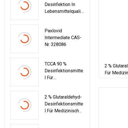
Desinfektion In
Lebensmittelqualit
Ät,
Wasserstoffperoxi
Paxlovid
Dlösung,
Intermediate CAS-
Chemische
Nr. 328086
Desinfektion,
Herstellung Nach
Der Anthrachinon-
TCCA 90 %
2 % Glutara
Methode,
Desinfektionsmitte
Für Medizin
Farbloses
L Für
Instrument
Desinfektionsmitte
Schwimmbäder
L
2 % Glutaraldehyd-
Desinfektionsmitte
L Für Medizinische
Und Chirurgische
Instrumente, Cidex-