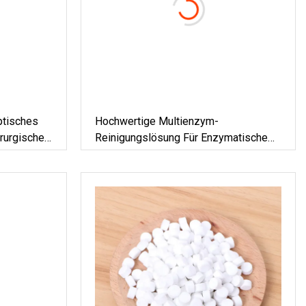
ptisches
Hochwertige Multienzym-
irurgische
Reinigungslösung Für Enzymatische
Medizinische Und Chirurgische
/Händedesinfektionsgel/Waschflüssigkeit,
Instrumente Und Endoskope
 Handseife