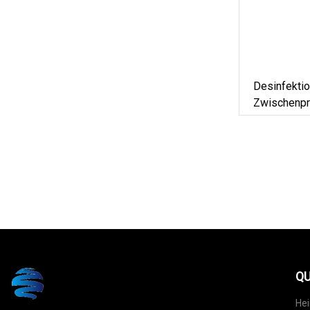
Desinfekti
Zwischenpr
Hypochlori
QU
He