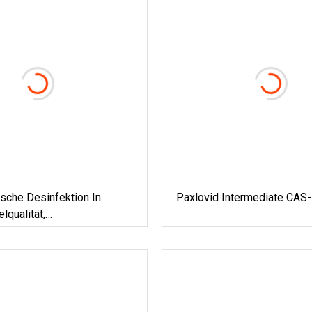
sche Desinfektion In
Paxlovid Intermediate CAS-
lqualität,
fperoxidlösung,
esinfektion, Herstellung
nthrachinon-Methode,
esinfektionsmittel