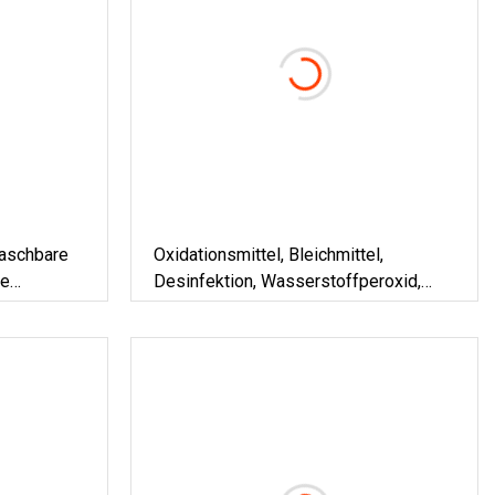
aschbare
Oxidationsmittel, Bleichmittel,
te
Desinfektion, Wasserstoffperoxid,
Ethanol-
Industriequalität, 35 %
estellt In
Wasserstoffperoxidlösung, Industriell
ol