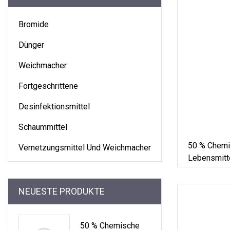
Bromide
Dünger
Weichmacher
Fortgeschrittene
Desinfektionsmittel
Schaummittel
50 % Chemi
Vernetzungsmittel Und Weichmacher
Lebensmitte
Wasserstof
Chemische D
NEUESTE PRODUKTE
Nach Der A
Farbloses D
50 % Chemische