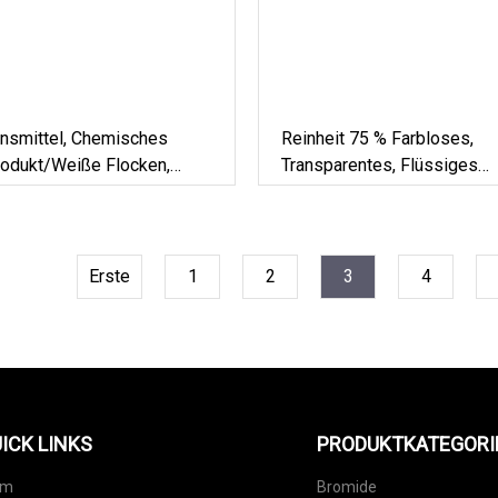
onsmittel, Chemisches
Reinheit 75 % Farbloses,
odukt/weiße Flocken,
Transparentes, Flüssiges
ge Säure, CAS 7790
Isopropylalkohol-Desinfekt
Erste
1
2
3
4
ICK LINKS
PRODUKTKATEGORI
im
Bromide