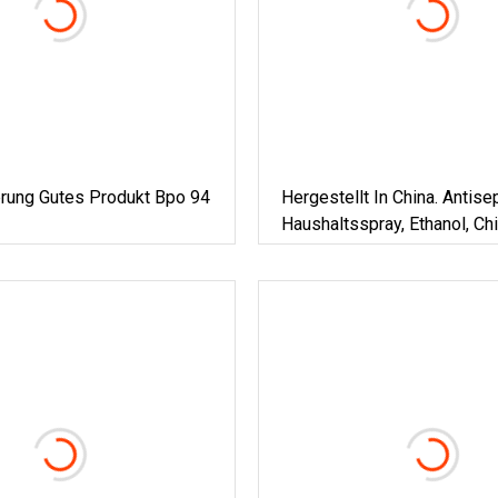
erung Gutes Produkt Bpo 94
Hergestellt In China. Antise
Haushaltsspray, Ethanol, Ch
Medizinische
Hautdesinfektionsprodukte
Handwaschmittel/flüssige