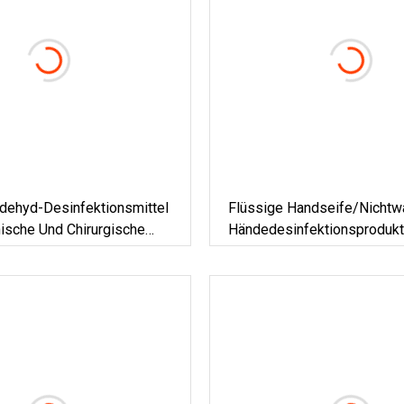
ldehyd-Desinfektionsmittel
Flüssige Handseife/Nichtw
ische Und Chirurgische
Händedesinfektionsproduk
e, Cidex-Lösung
Spray/Desinfektionsmittel 
Flüssigseifen Waschen/Herg
China Haushalts-
Händedesinfektionsgel Mit
Zusammengesetztem Alkoh