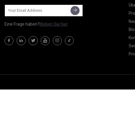
Übe
Pr
Nac
Eine Frage haben?
Klicken Sie hier
Blo
Kon
Sei
Pri