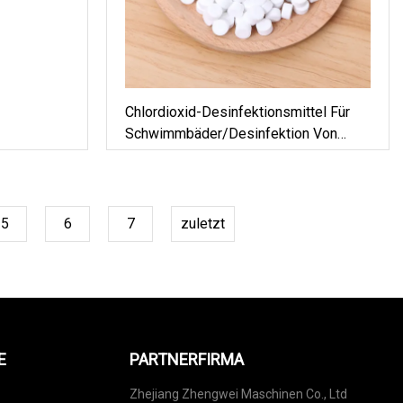
Chlordioxid-Desinfektionsmittel Für
Schwimmbäder/Desinfektion Von
ionsmittel
Fischteichen
5
6
7
zuletzt
E
PARTNERFIRMA
Zhejiang Zhengwei Maschinen Co., Ltd