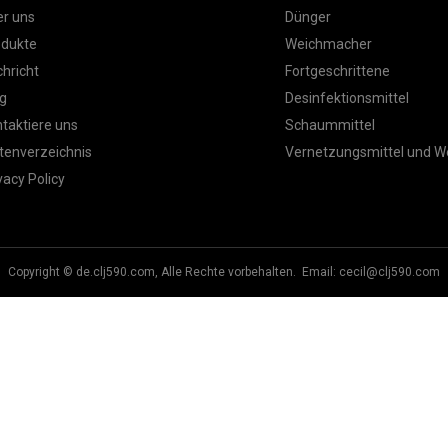
r uns
Dünger
odukte
Weichmacher
hricht
Fortgeschrittene
g
Desinfektionsmittel
taktiere uns
Schaummittel
tenverzeichnis
Vernetzungsmittel und 
vacy Policy
Copyright © de.clj590.com, Alle Rechte vorbehalten. Email:
cecil@clj590.com