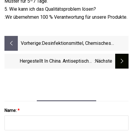
Muster für 5–7 Tage.
5. Wie kann ich das Qualitätsproblem lösen?
:Wir übernehmen 100 % Verantwortung für unsere Produkte.
Vorherige:
Desinfektionsmittel, Chemisches
Zwischenprodukt/weiße Flocken,
Hypochlorige Säure, CAS 7790
Hergestellt In China. Antiseptisches
:nächste
Haushaltsspray, Ethanol, Chirurgische
Medizinische
Hautdesinfektionsprodukte/Händedesinfektionsgel/Waschflüs
Handwaschmittel/flüssige Handseife
Name:
*