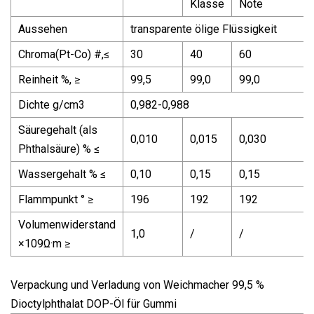
Klasse
Note
Aussehen
transparente ölige Flüssigkeit
Chroma(Pt-Co) #,≤
30
40
60
Reinheit %, ≥
99,5
99,0
99,0
Dichte g/cm3
0,982-0,988
Säuregehalt (als
0,010
0,015
0,030
Phthalsäure) % ​​≤
Wassergehalt % ≤
0,10
0,15
0,15
Flammpunkt ° ≥
196
192
192
Volumenwiderstand
1,0
/
/
×109Ω·m ≥
Verpackung und Verladung von Weichmacher 99,5 %
Dioctylphthalat DOP-Öl für Gummi