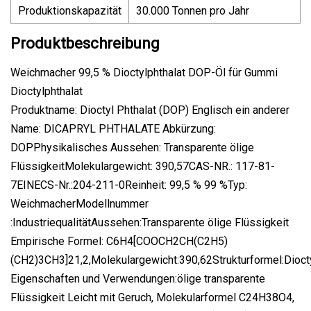
Produktionskapazität
30.000 Tonnen pro Jahr
Produktbeschreibung
Weichmacher 99,5 % Dioctylphthalat DOP-Öl für Gummi
Dioctylphthalat
Produktname: Dioctyl Phthalat (DOP) Englisch ein anderer
Name: DICAPRYL PHTHALATE Abkürzung:
DOPPhysikalisches Aussehen: Transparente ölige
FlüssigkeitMolekulargewicht: 390,57CAS-NR.: 117-81-
7EINECS-Nr.:204-211-0Reinheit: 99,5 % 99 %Typ:
WeichmacherModellnummer
:IndustriequalitätAussehen:Transparente ölige Flüssigkeit
Empirische Formel: C6H4[COOCH2CH(C2H5)
(CH2)3CH3]21,2,Molekulargewicht:390,62Strukturformel:Diocty
Eigenschaften und Verwendungen:ölige transparente
Flüssigkeit Leicht mit Geruch, Molekularformel C24H38O4,