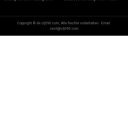
Automatisch Kontrolle
Ausrüstung Herstellung Co., Ltd
Copyright © de.clj590.com, Alle Rechte vorbehalten. Email:
cecil@clj590.com